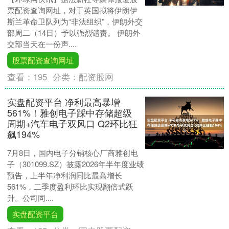
票配资查询网址，对于英国拟将伊朗伊
斯兰革命卫队列为“非法组织”，伊朗外交
部周二（14日）予以强烈谴责。 伊朗外
交部当天在一份声....
股票配资查询网址
查看：
195
分类：
配资股网
实盘配资平台 净利最高暴增
561%！雅创电子踩中存储超级
周期+汽车电子双风口 Q2环比狂
飙194%
7月8日，国内电子分销核心厂商雅创电
子（301099.SZ）披露2026年半年度业绩
预告，上半年净利润同比最高增长
561%，二季度盈利环比实现翻倍式跃
升。公司同....
实盘配资平台