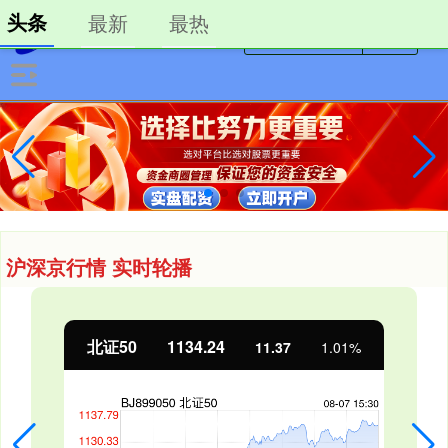
头条
最新
最热
沪深京行情 实时轮播
北证50
1134.24
11.37
1.01%