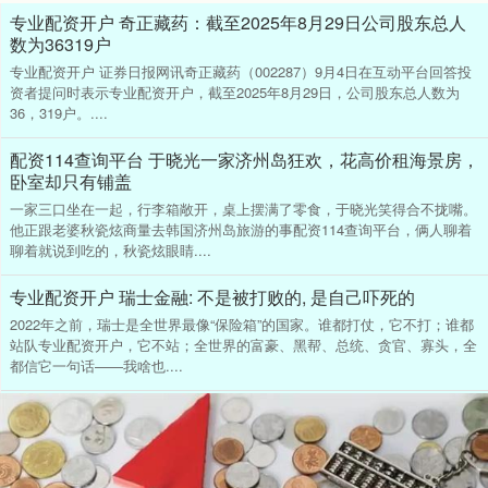
专业配资开户 奇正藏药：截至2025年8月29日公司股东总人
数为36319户
专业配资开户 证券日报网讯奇正藏药（002287）9月4日在互动平台回答投
资者提问时表示专业配资开户，截至2025年8月29日，公司股东总人数为
36，319户。....
配资114查询平台 于晓光一家济州岛狂欢，花高价租海景房，
卧室却只有铺盖
一家三口坐在一起，行李箱敞开，桌上摆满了零食，于晓光笑得合不拢嘴。
他正跟老婆秋瓷炫商量去韩国济州岛旅游的事配资114查询平台，俩人聊着
聊着就说到吃的，秋瓷炫眼睛....
专业配资开户 瑞士金融: 不是被打败的, 是自己吓死的
2022年之前，瑞士是全世界最像“保险箱”的国家。谁都打仗，它不打；谁都
站队专业配资开户，它不站；全世界的富豪、黑帮、总统、贪官、寡头，全
都信它一句话——我啥也....