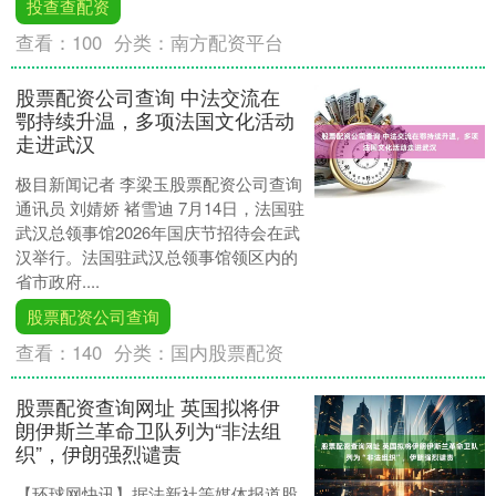
投查查配资
查看：
100
分类：
南方配资平台
股票配资公司查询 中法交流在
鄂持续升温，多项法国文化活动
走进武汉
极目新闻记者 李梁玉股票配资公司查询
通讯员 刘婧娇 褚雪迪 7月14日，法国驻
武汉总领事馆2026年国庆节招待会在武
汉举行。法国驻武汉总领事馆领区内的
省市政府....
股票配资公司查询
查看：
140
分类：
国内股票配资
股票配资查询网址 英国拟将伊
朗伊斯兰革命卫队列为“非法组
织”，伊朗强烈谴责
【环球网快讯】据法新社等媒体报道股