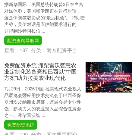
据新华国际：美国总统特朗普3日在白宫
对媒体称，美国和伊朗正在进行对话，
这是伊朗签署协议的“最后机会"。 特朗普
声称，美伊对话是应伊朗要求进行的，
并得到沙特阿拉伯....
配资查询导航网
查看：
187
分类：
南方配资平台
免费配资系统 潍柴雷沃智慧农
业定制化装备亮相巴西以“中国
方案”助力拉美农业现代化
7月29日，2026中国-拉美现代农业投入
品展览会暨应用技术交流会于巴西圣保
罗州坎皮纳斯市启幕，该展会是专业性
强、影响力大的农业投入品综合性展会
之一。潍柴雷沃智....
免费配资系统
查看：
120
分类：
国内股票配资