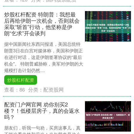
炒股杠杆配资 特朗普：我想最
后再给伊朗一次机会，否则就会
采取“斩首”行动，他坚称是伊
朗“乞求”开会谈判
据中国新闻社东西问报道，美国总统特
朗普3日在白宫对媒体称，美国和伊朗正
在进行对话，这是伊朗签署协议的“最后
机会"。 特朗普威胁称，美军对伊朗的大
规模打击计划仍然....
炒股杠杆配资
查看：
86
分类：
配资股网
配资门户网官网 劝你别买2
楼？！低楼层房子，真的会返水
吗？
朋友们，听我一句劝，买房这事儿，真