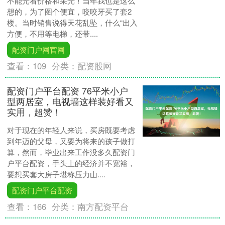
不能光看价格和采光！当年我也是这么
想的，为了图个便宜，咬咬牙买了套2
楼。当时销售说得天花乱坠，什么“出入
方便，不用等电梯，还带....
配资门户网官网
查看：
109
分类：
配资股网
配资门户平台配资 76平米小户
型两居室，电视墙这样装好看又
实用，超赞！
对于现在的年轻人来说，买房既要考虑
到年迈的父母，又要为将来的孩子做打
算，然而，毕业出来工作没多久配资门
户平台配资，手头上的经济并不宽裕，
要想买套大房子堪称压力山....
配资门户平台配资
查看：
166
分类：
南方配资平台