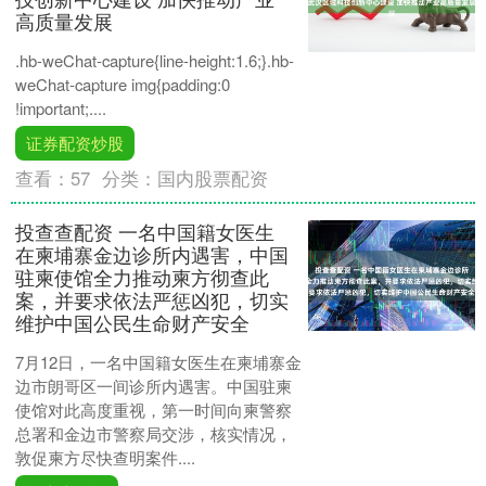
高质量发展
.hb-weChat-capture{line-height:1.6;}.hb-
weChat-capture img{padding:0
!important;....
证券配资炒股
查看：
57
分类：
国内股票配资
投查查配资 一名中国籍女医生
在柬埔寨金边诊所内遇害，中国
驻柬使馆全力推动柬方彻查此
案，并要求依法严惩凶犯，切实
维护中国公民生命财产安全
7月12日，一名中国籍女医生在柬埔寨金
边市朗哥区一间诊所内遇害。中国驻柬
使馆对此高度重视，第一时间向柬警察
总署和金边市警察局交涉，核实情况，
敦促柬方尽快查明案件....