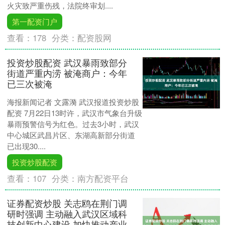
火灾致严重伤残，法院终审划....
第一配资门户
查看：
178
分类：
配资股网
投资炒股配资 武汉暴雨致部分
街道严重内涝 被淹商户：今年
已三次被淹
海报新闻记者 文露漪 武汉报道投资炒股
配资 7月22日13时许，武汉市气象台升级
暴雨预警信号为红色。过去3小时，武汉
中心城区武昌片区、东湖高新部分街道
已出现30....
投资炒股配资
查看：
107
分类：
南方配资平台
证券配资炒股 关志鸥在荆门调
研时强调 主动融入武汉区域科
技创新中心建设 加快推动产业