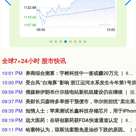
全球7×24小时 股市快讯
10:01 PM
券商综合测算：宇树科技中一签或赚20万元
8月10日，A股“人形机器人第一股”宇树科技（688836.SH）将在科创板正式开启申购。考虑到宇树科技本次发行流通盘规模较小，又叠加“第一股”的题材光环，多家券商综合测算显示，其预计中签率在万分之二至万分之三之间，远低于长鑫科技0.47%的中签率水平。数据显示，2026年以来A股新股上市首日平均涨幅高达276.04%，若以此测算，中一签宇树科技账面盈利有望突破20万元；若对标年内科创板新股首日466.61%的平均涨幅，单签盈利可达35.18万元。（21世纪经济报道）
10:00 PM
09:56 PM
俄媒称伊朗布什尔核电站新机组建设仍在继续
据俄罗斯媒体9日报道，俄罗斯国家原子能公司首席执行官利哈乔夫说，伊朗布什尔核电站2号和3号机组主厂房和辅助厂房的建设仍在继续。利哈乔夫当日接受采访时
09:37 PM
美财长贝森特多
09:35 PM
09:19 PM
远大医药：在研创新药获FDA快速通道认定
8月9日，远大医药（00512.HK）披露公告，公司FAP靶点创新核药GPN01530-2获得美国FDA授予快速通道资格（FTD）。GPN01530-2目前已获FDA批准开展用于诊断实体瘤的I/II期临床研究，此次获快速通道资格认定，有望加快GPN01530-2未来开发及上市进程。
09:11 PM
哈塞特认为，琼斯法案豁免是油价下跌的原因。