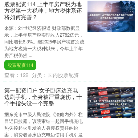
股票配资114 上半年房产税为地
方税第一大税种，地方税体系还
将如何完善？
来源：21世纪经济报道 财政部数据显
示，上半年房产税实现收入2782亿元，
同比增长6.3%。继2025年房产税首次成
为地方税第一大税种以来，今年上半年
房产税仍然....
股票配资114
查看：
122
分类：
国内股票配资
第一配资门户 女子卧床边充电
边刷手机，全身被严重烧伤，十
个手指头没一个完整
据东莞市中级人民法院《法庭内外》栏
目近日披露，该院审结一起因手机充电
热失控起火引发的人身侵权责任纠纷
案，消费者卧床边充电边使用手机引发