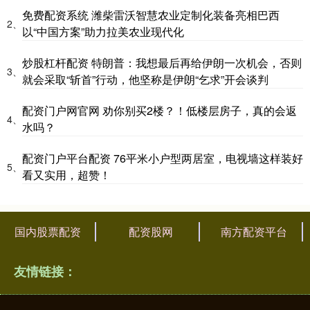
免费配资系统 潍柴雷沃智慧农业定制化装备亮相巴西
2、
以“中国方案”助力拉美农业现代化
炒股杠杆配资 特朗普：我想最后再给伊朗一次机会，否则
3、
就会采取“斩首”行动，他坚称是伊朗“乞求”开会谈判
配资门户网官网 劝你别买2楼？！低楼层房子，真的会返
4、
水吗？
配资门户平台配资 76平米小户型两居室，电视墙这样装好
5、
看又实用，超赞！
国内股票配资
配资股网
南方配资平台
友情链接：