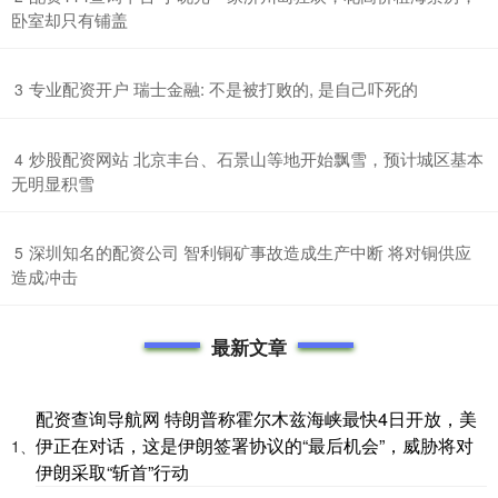
卧室却只有铺盖
​专业配资开户 瑞士金融: 不是被打败的, 是自己吓死的
3
​炒股配资网站 北京丰台、石景山等地开始飘雪，预计城区基本
4
无明显积雪
​深圳知名的配资公司 智利铜矿事故造成生产中断 将对铜供应
5
造成冲击
最新文章
配资查询导航网 特朗普称霍尔木兹海峡最快4日开放，美
伊正在对话，这是伊朗签署协议的“最后机会”，威胁将对
1、
伊朗采取“斩首”行动