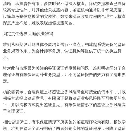
清晰、承担责任有限，多数时候不愿深入核查。除碳数据核查已具备
较高专业性外，对其他信息披露内容，鉴证机构通常以非怀疑态度，
仅简单考察信息披露的实质性、数据来源及收集过程的合理性，核查
深度严重不足，难以发现虚假披露问题。
划定责任边界 明确执业准绳
准则从框架设计到具体条款均直击行业痛点，构建起系统完备的鉴证
业务规范体系，为会计师事务所、认证机构等提供了统一的执业舞
台。
针对此前市场最为关注的鉴证保证程度模糊问题，准则明确区分了合
理保证与有限保证两种业务类型，让不同鉴证报告的效力有了清晰界
定。
杨歆雯表示，合理保证是将鉴证业务风险降至可接受的低水平，并以
积极方式提出鉴证意见；有限保证是将鉴证业务风险降至可接受的水
平，并以消极方式提出鉴证意见。有限保证情形下的鉴证业务风险高
于合理保证。
相比合理保证，有限保证情形下所实施的鉴证程序较为有限。杨歆雯
说，准则在鉴证全流程明确了两者分别实施的鉴证程序，保障了鉴证