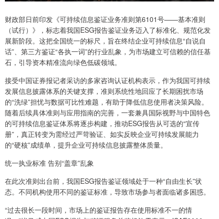
财政部日前印发《可持续信息鉴证业务准则第6101号——基本准则
（试行）》，标志着我国ESG报告鉴证业务迈入了标准化、规范化发
展新阶段。这把全国统一的标尺，旨在终结企业可持续信息“自说自
话”、第三方鉴证“各执一词”的行业乱象，为市场建立可信赖的信任基
石，引导资本精准流向绿色低碳领域。
接受中国证券报记者采访的多家咨询认证机构表示，作为我国可持续
发展信息披露体系的关键支撑，准则系统性地回应了长期困扰市场
的“洗绿”担忧与数据可比性难题，有助于降低信息使用者决策风险。
随着后续具体准则与应用指南的完善，一套兼具国际视野与中国特色
的可持续信息鉴证体系将逐步构建，推动ESG报告从可选的“宣传
册”，真正转变为需经过严苛验证、如实反映企业可持续发展能力
的“硬核”成绩单，提升企业可持续信息披露整体质量。
统一执业标准 告别“盖章”乱象
在此次准则出台前，我国ESG报告鉴证领域处于一种“自由生长”状
态。不同机构使用不同的鉴证标准，导致市场参与者面临诸多困惑。
“过去很长一段时间，市场上的鉴证报告存在使用标准不一的情