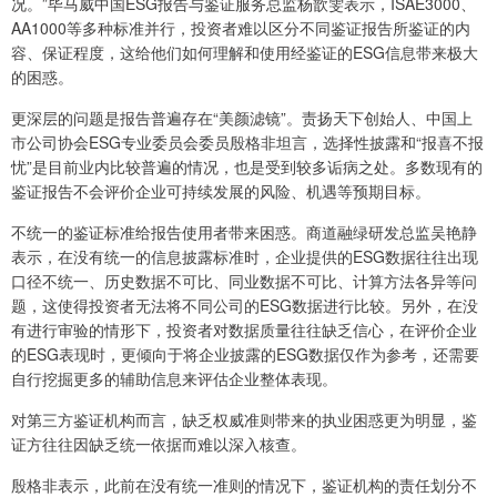
况。”毕马威中国ESG报告与鉴证服务总监杨歆雯表示，ISAE3000、
AA1000等多种标准并行，投资者难以区分不同鉴证报告所鉴证的内
容、保证程度，这给他们如何理解和使用经鉴证的ESG信息带来极大
的困惑。
更深层的问题是报告普遍存在“美颜滤镜”。责扬天下创始人、中国上
市公司协会ESG专业委员会委员殷格非坦言，选择性披露和“报喜不报
忧”是目前业内比较普遍的情况，也是受到较多诟病之处。多数现有的
鉴证报告不会评价企业可持续发展的风险、机遇等预期目标。
不统一的鉴证标准给报告使用者带来困惑。商道融绿研发总监吴艳静
表示，在没有统一的信息披露标准时，企业提供的ESG数据往往出现
口径不统一、历史数据不可比、同业数据不可比、计算方法各异等问
题，这使得投资者无法将不同公司的ESG数据进行比较。另外，在没
有进行审验的情形下，投资者对数据质量往往缺乏信心，在评价企业
的ESG表现时，更倾向于将企业披露的ESG数据仅作为参考，还需要
自行挖掘更多的辅助信息来评估企业整体表现。
对第三方鉴证机构而言，缺乏权威准则带来的执业困惑更为明显，鉴
证方往往因缺乏统一依据而难以深入核查。
殷格非表示，此前在没有统一准则的情况下，鉴证机构的责任划分不