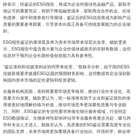
静表示，经鉴证的ESG报告，将成为企业对接绿色金融产品、获取市
场认可的重要凭证，有助于降低融资成本，获取商业合作机会。在绿
色债券、碳中和债券发行等领域，鉴证后的ESG信息将成为影响产品
质量的重要参考因素，引导资本向真正具备可持续发展能力的企业倾
斜。
ESG报告鉴证的逐渐普及将为资本市场带来深层次改变。杨歆雯表
示，ESG报告中蕴含着大量与企业价值休戚相关的非财务数据，这些
信息对于预判企业长期价值创造能力具有参考性。
“鉴证准则和信披准则会协同带来改变。”殷格非分析，由于国内ESG
信披新规要求披露ESG议题的预期财务影响，这些数据肯定会深刻影
响国内资本市场的定价逻辑和投资逻辑。
在服务机构层面，准则将重塑市场竞争格局，推动行业向专业化、高
质量方向发展。杨歆雯认为，统一标准将有助于企业和鉴证报告的使
用者更好地理解价格与价值，推动市场竞争更加聚焦质量与专业能
力。同时，ESG鉴证的专业性要求将催生细分服务领域，行业特定
ESG数据验证、生物多样性影响评估等专业服务将逐步兴起，吸引跨
学科专业人才进入。殷格非认为，高质量的ESG鉴证需要高度专业化
的团队支撑，未来市场将更加重视具备行业知识、环境科学、财会审