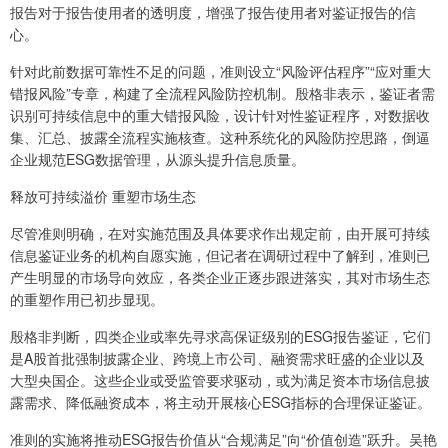
报告对于报告使用者的透明度，增强了报告使用者对鉴证报告的信
心。
针对此前数据可靠性不足的问题，准则设立“风险评估程序”“应对重大
错报风险”专章，构建了全流程风险防控机制。殷格非表示，鉴证者需
识别可持续信息中的重大错报风险，设计针对性鉴证程序，对数据收
集、汇总、披露全流程实施核查。这种系统化的风险防控思路，倒逼
企业规范ESG数据管理，从源头提升信息质量。
释放可持续溢价 重塑市场生态
尽管准则明确，在对实施范围及具体要求作出规定前，由开展可持续
信息鉴证业务的机构自愿实施，但记者在调研过程中了解到，准则已
产生明显的市场导向效应，各类企业正逐步跟进落实，其对市场生态
的重塑作用已初步显现。
殷格非判断，四类企业或率先寻求高保证级别的ESG报告鉴证，它们
是A股首批强制披露企业、跨境上市公司、融资需求旺盛的企业以及
大型央国企。这些企业或受监管要求驱动，或为满足资本市场信息披
露需求、降低融资成本，将主动开展核心ESG指标的合理保证鉴证。
准则的实施将推动ESG报告价值从“合规满足”向“价值创造”跃升。吴艳